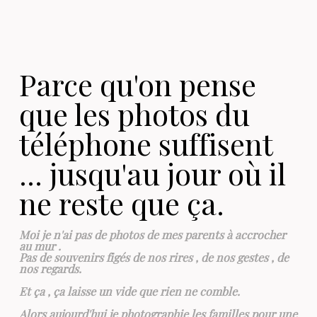
Parce qu'on pense
que les photos du
téléphone suffisent
... jusqu'au jour où il
ne reste que ça.
Moi je n'ai pas de photos de mes parents à accrocher
au mur .
Pas de souvenirs figés de nos rires , de nos gestes , de
nos regards.
Et ça , ça laisse un vide que rien ne comble.
Alors aujourd'hui je photographie les familles pour une